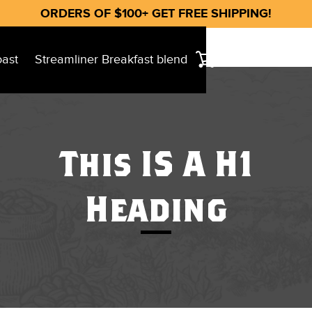
ORDERS OF $100+ GET FREE SHIPPING!
oast
Streamliner Breakfast blend
This IS A H1
Heading